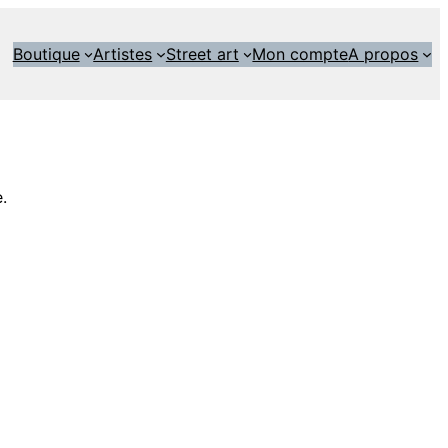
Boutique
Artistes
Street art
Mon compte
A propos
.