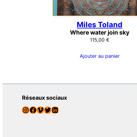
Miles Toland
Where water join sky
115,00
€
Ajouter au panier
Réseaux sociaux
Instagram
Facebook
Vimeo
Twitter
LinkedIn