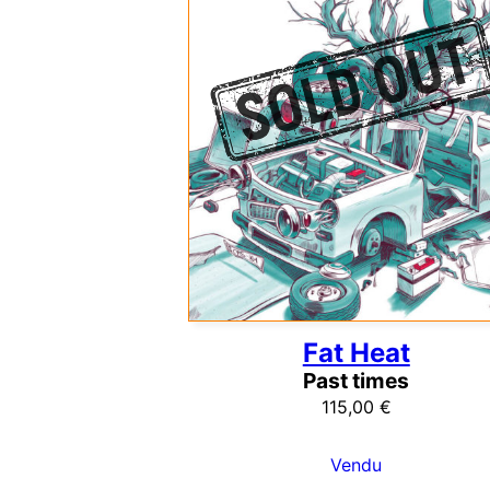
Fat Heat
Past times
115,00
€
Vendu