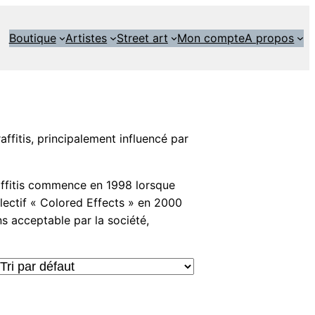
Boutique
Artistes
Street art
Mon compte
A propos
affitis, principalement influencé par
raffitis commence en 1998 lorsque
llectif « Colored Effects » en 2000
 acceptable par la société,