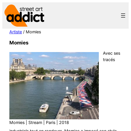
Aller
au
contenu
Artiste
/ Momies
Momies
Avec ses
tracés
Momies | Stream | Paris | 2018
industriels tout en rondeurs, Momies a imposé son style