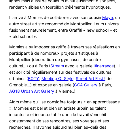
lignes mais aussi de couleurs minutieusement disposées,
rendant visibles un tourbillon d’éléments hypnotiques.
Il arrive à Momies de collaborer avec son cousin
Maye
, un
autre street artiste renommé de Montpellier. Leurs univers
fusionnent naturellement, entre Graffiti « new school » et
« old school ».
Momies a su imposer sa griffe à travers ses réalisations en
participant à de nombreux projets artistiques à
Montpellier (décoration de gymnases, de centre
culturel…) ou à Paris (
Stream
avec la galerie
Itinerrance
). Il
est sollicité régulièrement sur des festivals de cultures
urbaines (
BOTY
,
Meeting Of Style
,
Street Art Fest !
de
Grenoble…) et exposé en galerie (
GCA Gallery
à Paris,
AG18 Urban Art Gallery
à Vienne..).
Alors même qu’il se considère toujours « en apprentissage
», Momies est bel et bien un artiste urbain au talent
incontesté et incontestable donc le travail s’enrichit
constamment de ses rencontres, ses voyages et ses
recherches. Il rayonne aujourd’hui bien au-delà des