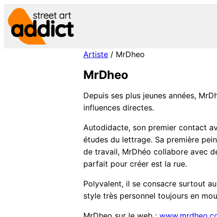
Aller
au
contenu
Artiste
/ MrDheo
MrDheo
Depuis ses plus jeunes années, MrDh
influences directes.
Autodidacte, son premier contact ave
études du lettrage. Sa première pein
de travail, MrDhéo collabore avec de
parfait pour créer est la rue.
Polyvalent, il se consacre surtout a
style très personnel toujours en mo
MrDheo sur le web :
www.mrdheo.c