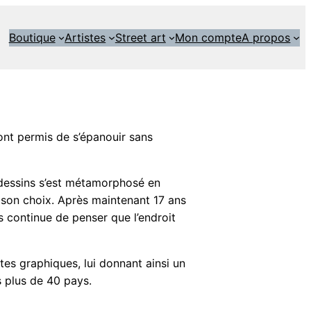
Boutique
Artistes
Street art
Mon compte
A propos
ont permis de s’épanouir sans
e dessins s’est métamorphosé en
s son choix. Après maintenant 17 ans
s continue de penser que l’endroit
tes graphiques, lui donnant ainsi un
s plus de 40 pays.