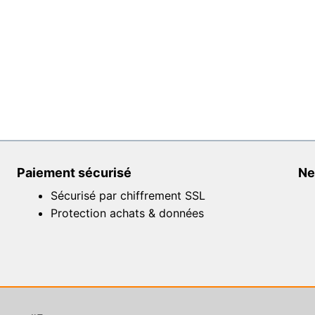
Paiement sécurisé
Ne
Sécurisé par chiffrement SSL
Protection achats & données
e de street art – 2023 |
CGU
|
CGV
|
Contact
| Développem