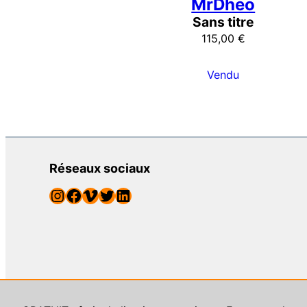
MrDheo
Sans titre
115,00
€
Vendu
Réseaux sociaux
Instagram
Facebook
Vimeo
Twitter
LinkedIn
© Street Art Addict, galeri