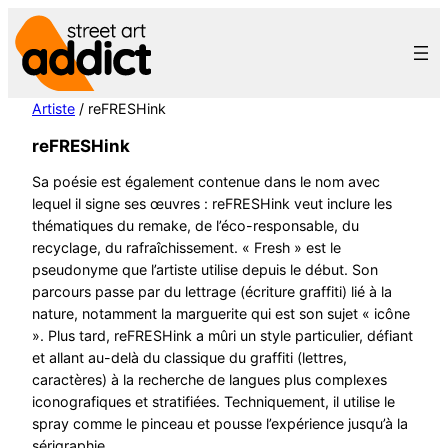
Aller
au
contenu
Artiste
/ reFRESHink
reFRESHink
Sa poésie est également contenue dans le nom avec
lequel il signe ses œuvres : reFRESHink veut inclure les
thématiques du remake, de l’éco-responsable, du
recyclage, du rafraîchissement. « Fresh » est le
pseudonyme que l’artiste utilise depuis le début. Son
parcours passe par du lettrage (écriture graffiti) lié à la
nature, notamment la marguerite qui est son sujet « icône
». Plus tard, reFRESHink a mûri un style particulier, défiant
et allant au-delà du classique du graffiti (lettres,
caractères) à la recherche de langues plus complexes
iconografiques et stratifiées. Techniquement, il utilise le
spray comme le pinceau et pousse l’expérience jusqu’à la
sérigraphie.