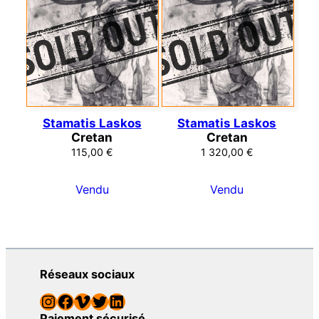
Stamatis Laskos
Stamatis Laskos
Cretan
Cretan
115,00
€
1 320,00
€
Vendu
Vendu
Réseaux sociaux
Instagram
Facebook
Vimeo
Twitter
LinkedIn
Paiement sécurisé