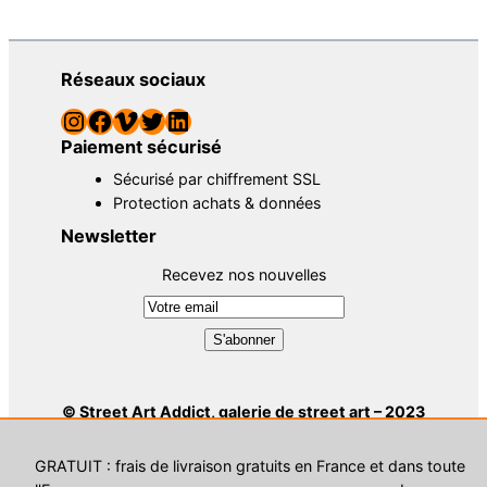
Réseaux sociaux
Instagram
Facebook
Vimeo
Twitter
LinkedIn
Paiement sécurisé
Sécurisé par chiffrement SSL
Protection achats & données
Newsletter
Recevez nos nouvelles
© Street Art Addict, galerie de street art – 2023
|
CGU
|
CGV
|
Contact
| Développement :
Petite agence
digitale
GRATUIT : frais de livraison gratuits en France et dans toute