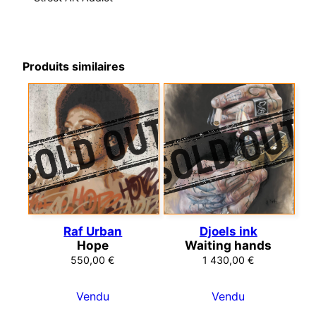
Produits similaires
Raf Urban
Djoels ink
Hope
Waiting hands
550,00
€
1 430,00
€
Vendu
Vendu