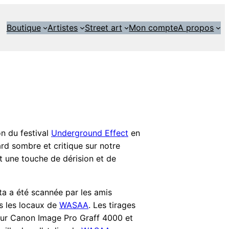
Boutique
Artistes
Street art
Mon compte
A propos
on du festival
Underground Effect
en
d sombre et critique sur notre
t une touche de dérision et de
ta a été scannée par les amis
ns les locaux de
WASAA
. Les tirages
ceur Canon Image Pro Graff 4000 et