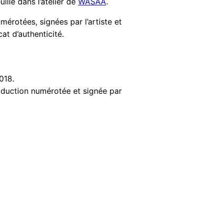
euille dans l’atelier de
WASAA
.
érotées, signées par l’artiste et
at d’authenticité.
018.
oduction numérotée et signée par