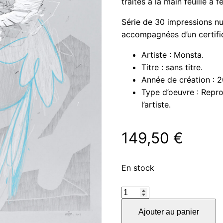
traités à la main feuille à f
Série de 30 impressions num
accompagnées d’un certific
Artiste : Monsta.
Titre : sans titre.
Année de création : 2
Type d’oeuvre : Repr
l’artiste.
149,50
€
En stock
quantité
de
Ajouter au panier
Sans