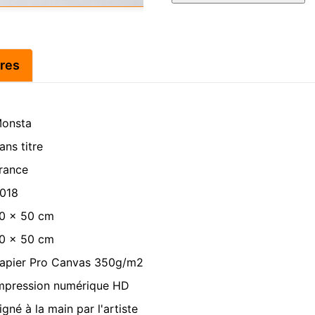
titre
res
onsta
ans titre
rance
018
0 x 50 cm
0 x 50 cm
apier Pro Canvas 350g/m2
mpression numérique HD
igné à la main par l'artiste