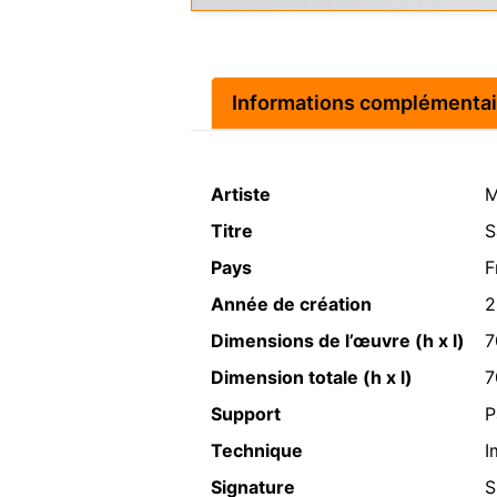
Informations complémentai
Artiste
M
Titre
S
Pays
F
Année de création
2
Dimensions de l’œuvre (h x l)
7
Dimension totale (h x l)
7
Support
P
Technique
I
Signature
S