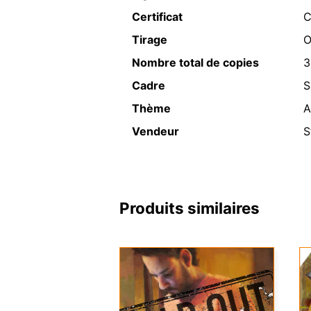
Certificat
C
Tirage
O
Nombre total de copies
3
Cadre
S
Thème
A
Vendeur
S
Produits similaires