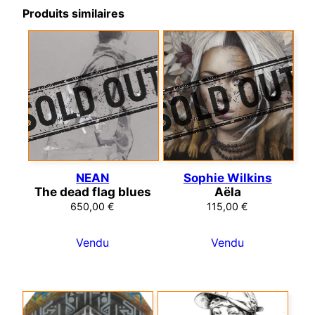
Produits similaires
NEAN
Sophie Wilkins
The dead flag blues
Aëla
650,00
€
115,00
€
Vendu
Vendu