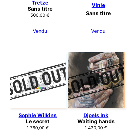
Tretze
Vinie
Sans titre
Sans titre
500,00
€
Vendu
Vendu
Sophie Wilkins
Djoels ink
Le secret
Waiting hands
1 760,00
€
1 430,00
€