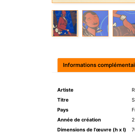
Informations complémentai
Artiste
R
Titre
S
Pays
F
Année de création
2
Dimensions de l’œuvre (h x l)
7