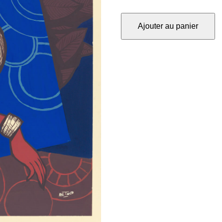
quantité
Ajouter au panier
de
Sans
titre