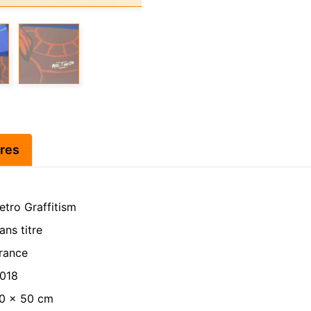
res
etro Graffitism
ans titre
rance
018
0 x 50 cm