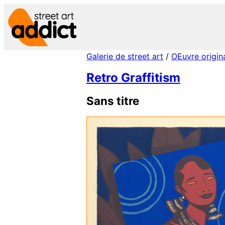
Aller
au
contenu
Galerie de street art
/
OEuvre origin
Retro Graffitism
Sans titre