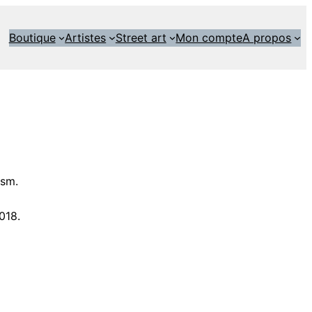
Boutique
Artistes
Street art
Mon compte
A propos
ism.
018.