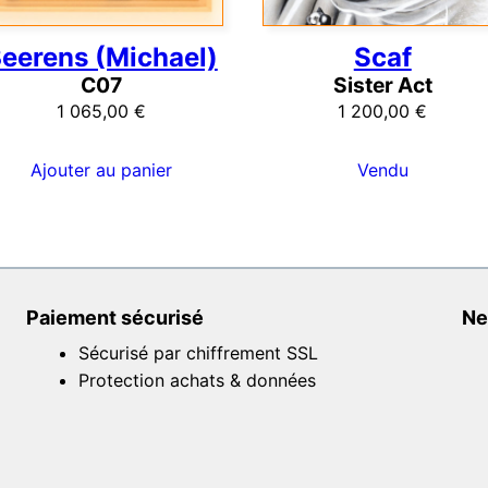
eerens (Michael)
Scaf
C07
Sister Act
1 065,00
€
1 200,00
€
Ajouter au panier
Vendu
Paiement sécurisé
Ne
Sécurisé par chiffrement SSL
Protection achats & données