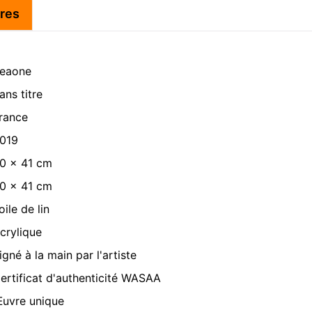
res
eaone
ans titre
rance
019
0 x 41 cm
0 x 41 cm
oile de lin
crylique
igné à la main par l'artiste
ertificat d'authenticité WASAA
uvre unique