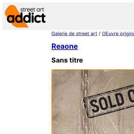
Aller
au
contenu
Galerie de street art
/
OEuvre origin
Reaone
Sans titre