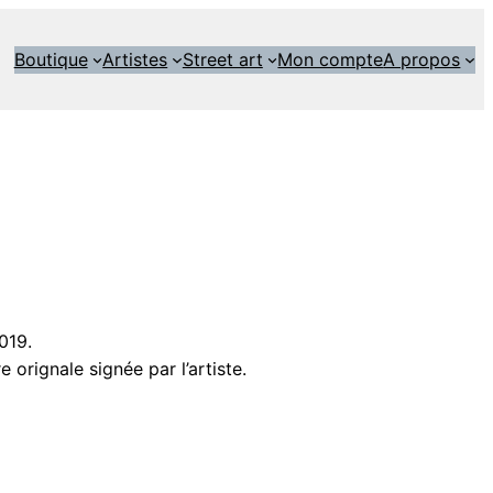
Boutique
Artistes
Street art
Mon compte
A propos
019.
 orignale signée par l’artiste.