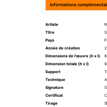
Informations complémentai
Artiste
R
Titre
S
Pays
F
Année de création
2
Dimensions de l’œuvre (h x l)
8
Dimension totale (h x l)
8
Support
T
Technique
A
Signature
S
Certificat
C
Tirage
Œ