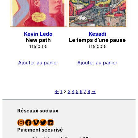
Kevin Ledo
Kesadi
New path
Le temps d’une pause
115,00
€
115,00
€
Ajouter au panier
Ajouter au panier
←
1
2
3
4
5
6
7
8
→
Réseaux sociaux
Instagram
Facebook
Vimeo
Twitter
LinkedIn
Paiement sécurisé