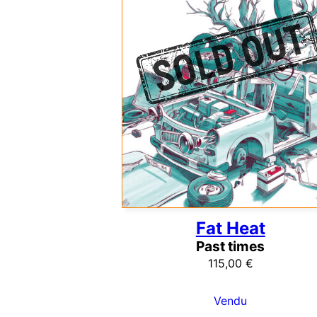
Fat Heat
Past times
115,00
€
Vendu