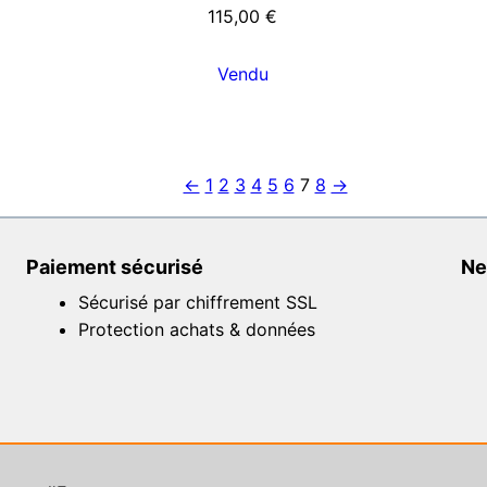
115,00
€
Vendu
←
1
2
3
4
5
6
7
8
→
Paiement sécurisé
Ne
Sécurisé par chiffrement SSL
Protection achats & données
e de street art – 2023 |
CGU
|
CGV
|
Contact
| Développem