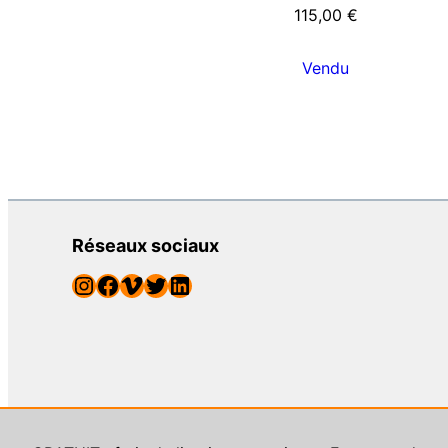
115,00
€
Vendu
Réseaux sociaux
Instagram
Facebook
Vimeo
Twitter
LinkedIn
© Street Art Addict, galeri