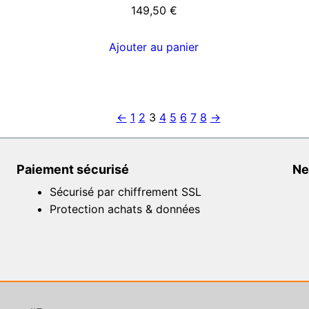
149,50
€
Ajouter au panier
←
1
2
3
4
5
6
7
8
→
Paiement sécurisé
Ne
Sécurisé par chiffrement SSL
Protection achats & données
e de street art – 2023 |
CGU
|
CGV
|
Contact
| Développem