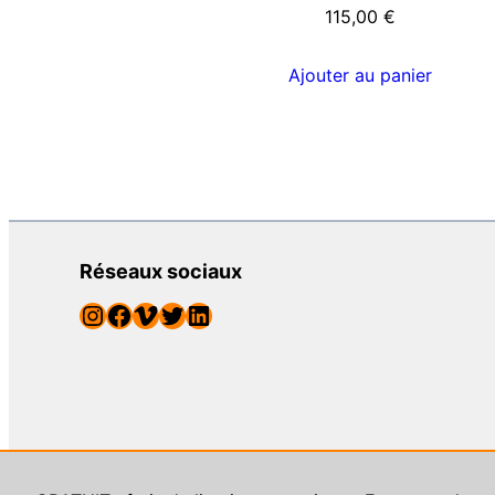
115,00
€
Ajouter au panier
Réseaux sociaux
Instagram
Facebook
Vimeo
Twitter
LinkedIn
© Street Art Addict, galeri