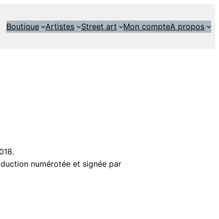
Boutique
Artistes
Street art
Mon compte
A propos
018.
oduction numérotée et signée par