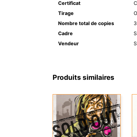
Certificat
C
Tirage
O
Nombre total de copies
3
Cadre
S
Vendeur
S
Produits similaires