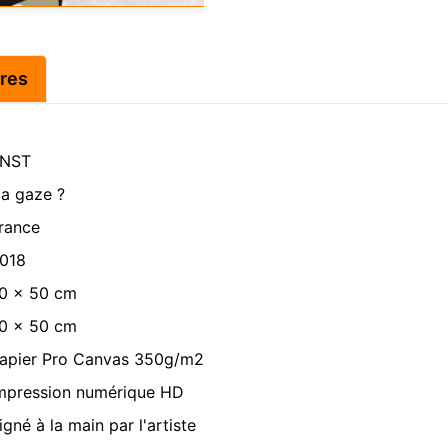
res
NST
a gaze ?
rance
018
0 x 50 cm
0 x 50 cm
apier Pro Canvas 350g/m2
mpression numérique HD
igné à la main par l'artiste