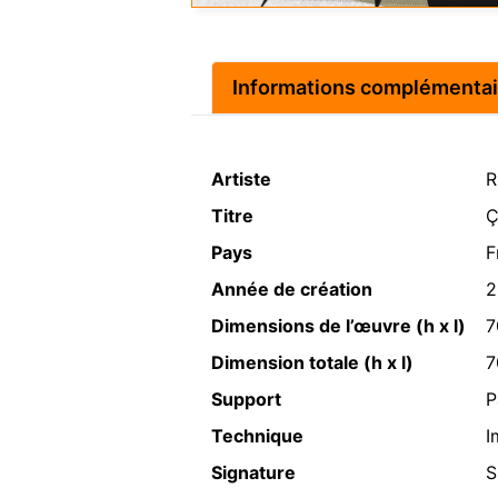
Informations complémentai
Artiste
R
Titre
Ç
Pays
F
Année de création
2
Dimensions de l’œuvre (h x l)
7
Dimension totale (h x l)
7
Support
P
Technique
I
Signature
S