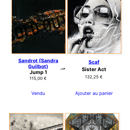
Sandrot (Sandra
Scaf
Guilbot)
Sister Act
Jump 1
132,25
€
115,00
€
Vendu
Ajouter au panier