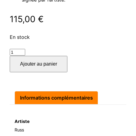
115,00
€
En stock
quantité
de
Ajouter au panier
Principe
d'incertitude
Informations complémentaires
Artiste
Russ