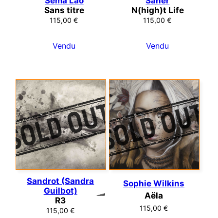
Sêma Lao
Saner
Sans titre
N(high)t Life
115,00
€
115,00
€
Vendu
Vendu
Sandrot (Sandra
Sophie Wilkins
Guilbot)
Aëla
R3
115,00
€
115,00
€