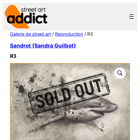
Aller
au
contenu
Galerie de street art
/
Reproduction
/ R3
Sandrot (Sandra Guilbot)
R3