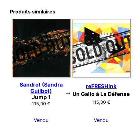
Produits similaires
Sandrot (Sandra
reFRESHink
Guilbot)
Un Gallo à La Défense
Jump 1
115,00
€
115,00
€
Vendu
Vendu